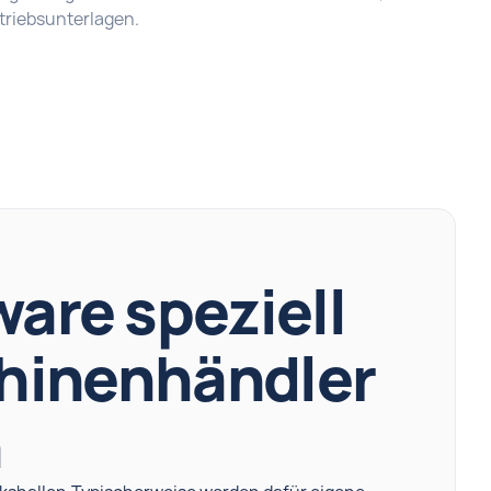
rtriebsunterlagen.
are speziell
hinenhändler
n