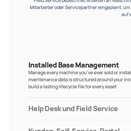
Field Service bezeichnet Arbeiten an Maschi
Mitarbeiter oder Servicepartner eingeplant, um 
auf 
Installed Base Management
Manage every machine you’ve ever sold or install
maintenance data is structured around your ins
build a lasting lifecycle file for every asset
Help Desk und Field Service