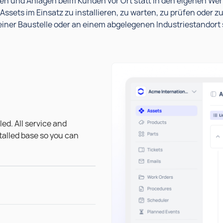
nen und Anlagen beim Kunden vor Ort statt in den eigenen We
Assets im Einsatz zu installieren, zu warten, zu prüfen oder zu
einer Baustelle oder an einem abgelegenen Industriestandort 
ed. All service and
talled base so you can