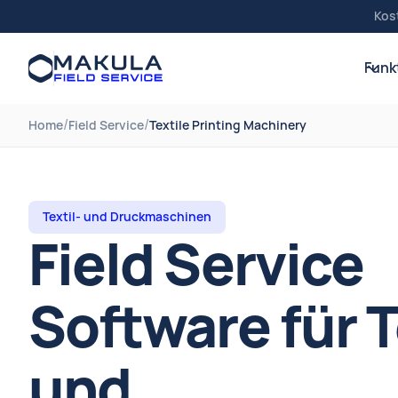
Kos
Funk
/
/
Home
Field Service
Textile Printing Machinery
Textil- und Druckmaschinen
Field Service
Software für T
und