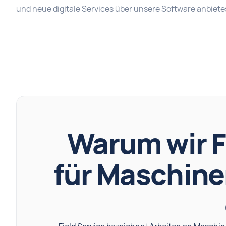
und neue digitale Services über unsere Software anbiete
Warum wir F
für Maschin