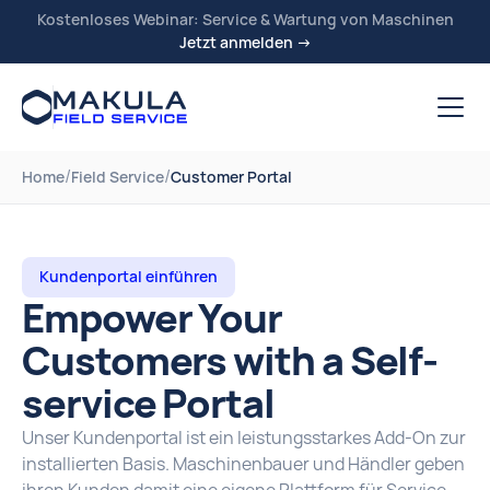
Kostenloses Webinar: Service & Wartung von Maschinen
Jetzt anmelden →
/
/
Home
Field Service
Customer Portal
Kundenportal einführen
Empower Your
Customers with a Self-
service Portal
Unser Kundenportal ist ein leistungsstarkes Add-On zur
installierten Basis. Maschinenbauer und Händler geben