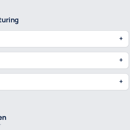
turing
en
r