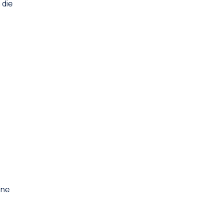
 die
ine