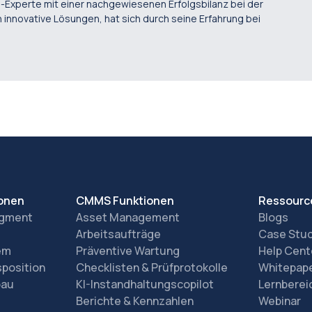
g-Experte mit einer nachgewiesenen Erfolgsbilanz bei der
nnovative Lösungen, hat sich durch seine Erfahrung bei
ionen
CMMS Funktionen
Ressourc
agment
Asset Management
Blogs
Arbeitsaufträge
Case Stu
em
Präventive Wartung
Help Cent
sposition
Checklisten & Prüfprotokolle
Whitepap
bau
KI-Instandhaltungscopilot
Lernberei
Berichte & Kennzahlen
Webinar