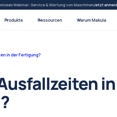
enloses Webinar: Service & Wartung von Maschinen
Jetzt anmel
Produkte
Ressourcen
Warum Makula
ten in der Fertigung?
Ausfallzeiten in
g?