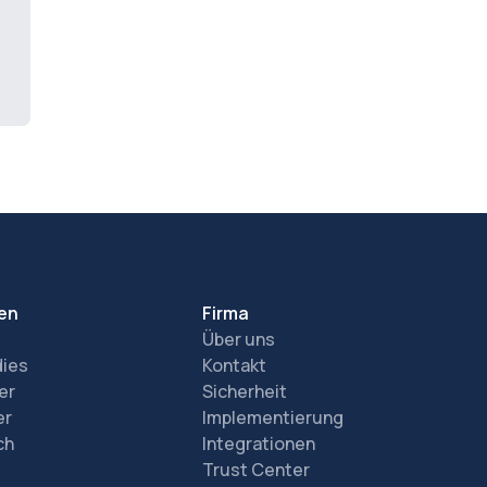
en
Firma
Über uns
dies
Kontakt
er
Sicherheit
er
Implementierung
ch
Integrationen
Trust Center