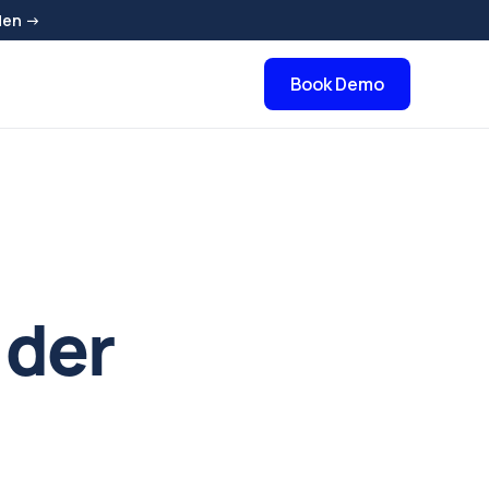
den →
Book Demo
 der