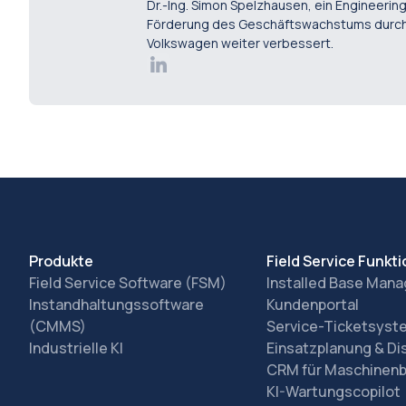
Dr.-Ing. Simon Spelzhausen, ein Engineerin
Förderung des Geschäftswachstums durch i
Volkswagen weiter verbessert.
Produkte
Field Service Funkt
Field Service Software (FSM)
Installed Base Man
Instandhaltungssoftware
Kundenportal
(CMMS)
Service-Ticketsyst
Industrielle KI
Einsatzplanung & Di
CRM für Maschinen
KI-Wartungscopilot