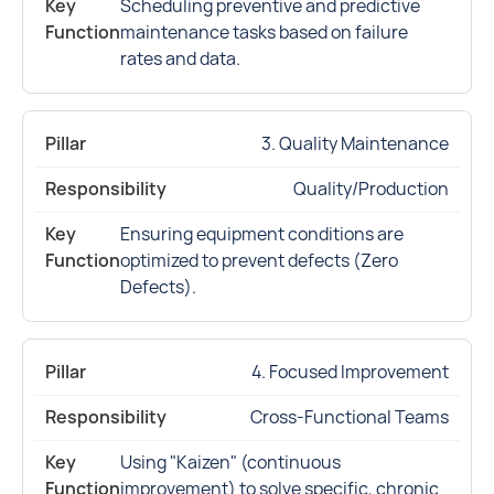
Scheduling preventive and predictive
maintenance tasks based on failure
rates and data.
3. Quality Maintenance
Quality/Production
Ensuring equipment conditions are
optimized to prevent defects (Zero
Defects).
4. Focused Improvement
Cross-Functional Teams
Using "Kaizen" (continuous
improvement) to solve specific, chronic